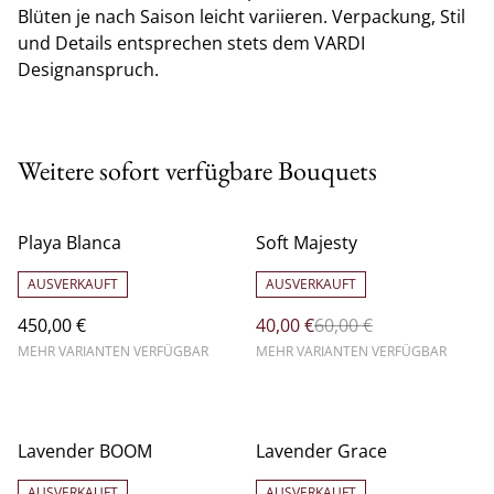
Blüten je nach Saison leicht variieren. Verpackung, Stil
und Details entsprechen stets dem VARDI
Designanspruch.
Weitere sofort verfügbare Bouquets
%
Playa Blanca
Soft Majesty
AUSVERKAUFT
AUSVERKAUFT
450,00 €
40,00 €
60,00 €
MEHR VARIANTEN VERFÜGBAR
MEHR VARIANTEN VERFÜGBAR
%
Lavender BOOM
Lavender Grace
AUSVERKAUFT
AUSVERKAUFT