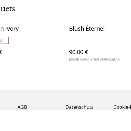
quets
n Ivory
Blush Éternel
UFT
€
90,00 €
MEHR VARIANTEN VERFÜGBAR
AGB
Datenschutz
Cookie-R