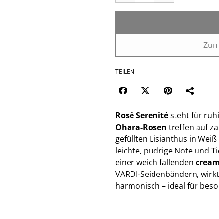
Zum
TEILEN
Rosé Serenité
steht für ruh
Ohara-Rosen
treffen auf z
gefüllten Lisianthus in Wei
leichte, pudrige Note und T
einer weich fallenden
cream
VARDI-Seidenbändern, wirkt
harmonisch – ideal für beson