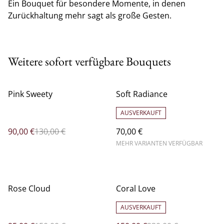
Ein Bouquet für besondere Momente, in denen
Zurückhaltung mehr sagt als große Gesten.
Weitere sofort verfügbare Bouquets
%
Pink Sweety
Soft Radiance
AUSVERKAUFT
90,00 €
130,00 €
70,00 €
MEHR VARIANTEN VERFÜGBAR
%
%
Rose Cloud
Coral Love
AUSVERKAUFT